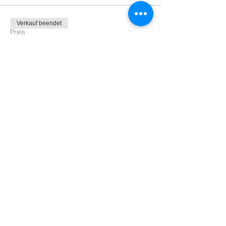
Verkauf beendet
Preis
Von 0,00 € bis 34,00 €
Diese Veranstaltung teilen
Impressum
|
Datenschutz
|
AGB
|
Jobs
© Unter Freunden | Genuss & Events | Inh.
Madlen Schaller-Bock