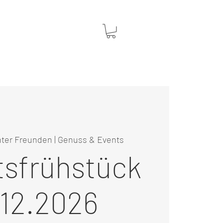
entkalender
Termin anfragen
ter Freunden | Genuss & Events
tsfrühstück
.12.2026