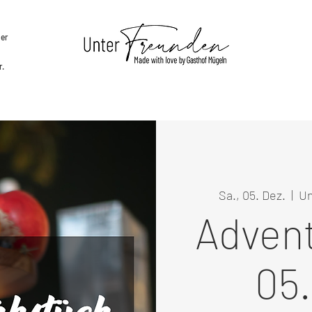
per
r.
en
Aufenthalt
Grazing Table Buffet
Gutscheine
Ev
Sa., 05. Dez.
  |  
Un
Adven
05