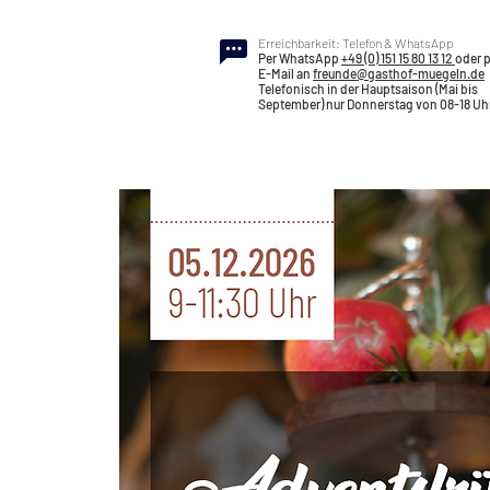
Erreichbarkeit: Telefon & WhatsApp
Per WhatsApp
+49 (0) 151 15 80 13 12
oder 
E-Mail an
freunde@gasthof-muegeln.de
Telefonisch in der Hauptsaison (Mai bis
September) nur Donnerstag von 08-18 Uh
Hochzeitslocation
Leistung