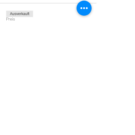
Ausverkauft
Preis
Von 0,00 € bis 34,00 €
Diese Veranstaltung teilen
Impressum
|
Datenschutz
|
AGB
|
Jobs
© Unter Freunden | Genuss & Events | Inh.
Madlen Schaller-Bock